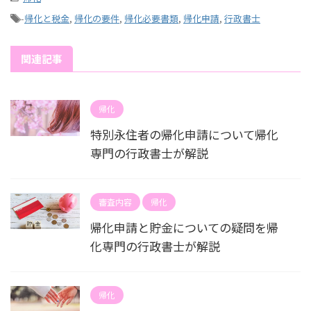
-
帰化と税金
,
帰化の要件
,
帰化必要書類
,
帰化申請
,
行政書士
関連記事
帰化
特別永住者の帰化申請について帰化
専門の行政書士が解説
審査内容
帰化
帰化申請と貯金についての疑問を帰
化専門の行政書士が解説
帰化