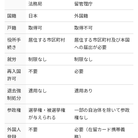
法務局
留管理庁
国籍
日本
外国籍
戸籍
取得可
取得不可
役所手
居住する市区町村
居住する市区町村及び本国
続き
への届出が必要
就労
制限なし
制限なし
再入国
不要
必要
許可
退去強
適用なし
適用あり
制処分
参政権
選挙権・被選挙権
一部の自治体を除いて参政
が与えられる
権なし
外国人
不要
必要（在留カード携帯義
登録
務）