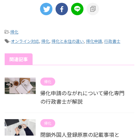
-
帰化
-
オンライン対応
,
帰化
,
帰化と永住の違い
,
帰化申請
,
行政書士
関連記事
帰化
帰化申請のながれについて帰化専門
の行政書士が解説
帰化
閉鎖外国人登録原票の記載事項と